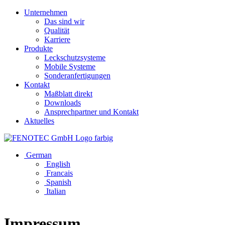
Unternehmen
Das sind wir
Qualität
Karriere
Produkte
Leckschutzsysteme
Mobile Systeme
Sonderanfertigungen
Kontakt
Maßblatt direkt
Downloads
Ansprechpartner und Kontakt
Aktuelles
German
English
Francais
Spanish
Italian
Impressum