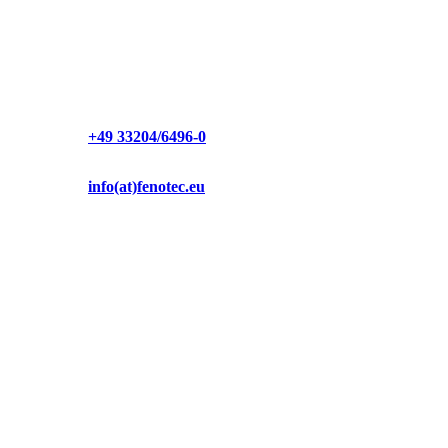
Fr.
8:00 – 16:00 Uhr
Sa. & So.
geschlossen
+49 33204/6496-0
info(at)fenotec.eu