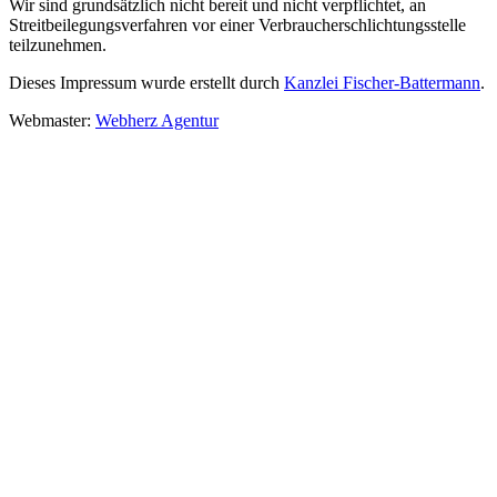
Wir sind grundsätzlich nicht bereit und nicht verpflichtet, an
Streitbeilegungsverfahren vor einer Verbraucherschlichtungsstelle
teilzunehmen.
Dieses Impressum wurde erstellt
durch
Kanzlei Fischer-Battermann
.
Webmaster:
Webherz Agentur
Adresse:
FENOTEC GmbH
Bahnhofsweg 2
14547 Beelitz OT Elsholz
Deutschland
Facebook
LinkedIn
Geschäftszeiten:
Mo. – Do.
8:00 – 17:00 Uhr