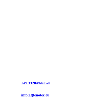
14547 Beelitz OT Elsholz
Deutschland
Facebook
LinkedIn
Geschäftszeiten:
Mo. – Do.
8:00 – 17:00 Uhr
Fr.
8:00 – 16:00 Uhr
Sa. & So.
geschlossen
+49 33204/6496-0
info(at)fenotec.eu