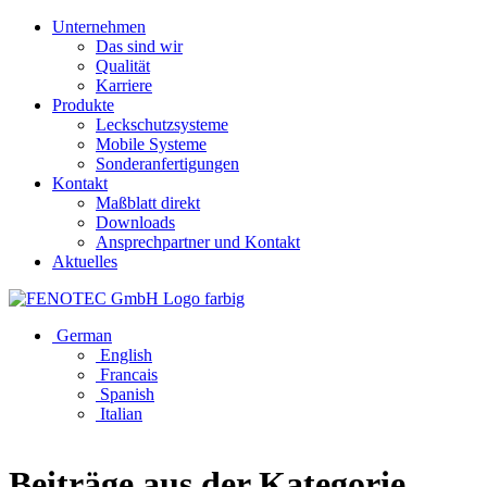
Unternehmen
Das sind wir
Qualität
Karriere
Produkte
Leckschutzsysteme
Mobile Systeme
Sonderanfertigungen
Kontakt
Maßblatt direkt
Downloads
Ansprechpartner und Kontakt
Aktuelles
German
English
Francais
Spanish
Italian
Beiträge aus der Kategorie